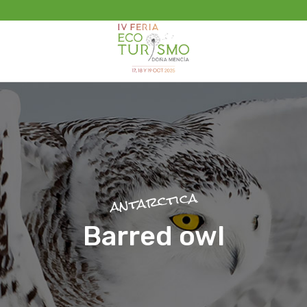
 AL ECOBINGO
PARA VISITAN
Programa
Incripciones
Actuaciones
antarctica
Barred owl