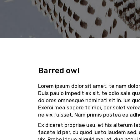
Barred owl
Lorem ipsum dolor sit amet, te nam dolo
Duis paulo impedit ex sit, te odio sale q
dolores omnesque nominati sit in. Ius quo
Exerci mea sapere te mei, per solet vere
ne vix fuisset. Nam primis postea ea adhu
Ex diceret propriae usu, et his alterum la
facete id per, cu quod iusto laudem sed, 
vix. Probo idque aliquid mel at, duo atqui