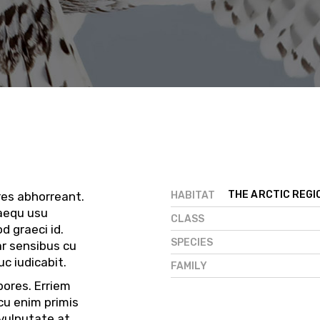
THE ARCTIC REGI
HABITAT
res abhorreant.
uaequ usu
CLASS
d graeci id.
SPECIES
ar sensibus cu
c iudicabit.
FAMILY
bores. Erriem
cu enim primis
 vulputate at,